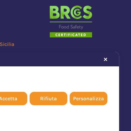
Sicilia
i
✕
Accetta
Rifiuta
Personalizza
 a
 10
ale