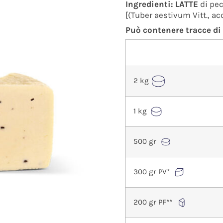
Ingredienti:
LATTE
di pec
[(Tuber aestivum Vitt., acq
Può contenere tracce di
2 kg
1 kg
500 gr
300 gr PV*
200 gr PF**