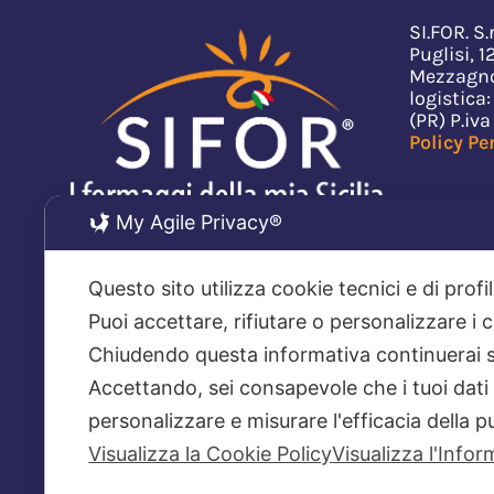
SI.FOR. S.
Puglisi, 
Mezzagno
logistica:
(PR) P.i
Policy
Pe
My Agile Privacy®
Questo sito utilizza cookie tecnici e di prof
Puoi accettare, rifiutare o personalizzare i
Chiudendo questa informativa continuerai 
PROGETTO REALIZZATO GRAZIE AI 
Accettando, sei consapevole che i tuoi dati
Il progetto, finanziato grazie all’iniziativa Fondo Energia, ha
Felino (PR) di 30,6 kWp con 72 moduli da 425 W e 2 inverter da
personalizzare e misurare l'efficacia della p
con 46 moduli da 425 W e un inverter da 20 kW. Questi impiant
Visualizza la Cookie Policy
Visualizza l'Info
positivo graz
https://www.rna