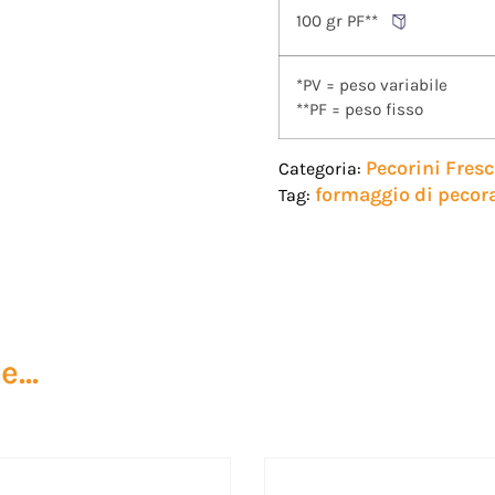
100 gr PF**
*PV = peso variabile
**PF = peso fisso
Pecorini Fresc
Categoria:
formaggio di pecor
Tag:
...