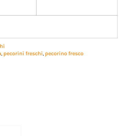
hi
a
pecorini freschi
pecorino fresco
,
,