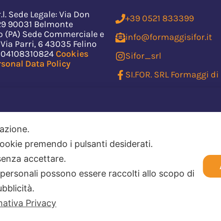
r.l. Sede Legale: Via Don
+39 0521 833399
129 90031 Belmonte
 (PA) Sede Commerciale e
info@formaggisifor.it
 Via Parri, 6 43035 Felino
va 04108310824
Cookies
Sifor_srl
rsonal Data Policy
SI.FOR. SRL Formaggi di 
SIFOR Formaggi Sicilian
ilazione.
 cookie premendo i pulsanti desiderati.
senza accettare.
FONDI EUROPEI DELLA REGIONE EMILIA-ROMAGNA
 personali possono essere raccolti allo scopo di
 previsto l’ampliamento dell’impianto fotovoltaico esistente in via Parri 6
 15 kW, e la realizzazione di un nuovo impianto da 19,55 kWp in via Parri
ubblicità.
i garantiscono all’azienda minori costi energetici e un impatto ambient
rmativa Privacy
ie all’energia rinnovabile.
.gov.it/trasparenza/aiuti