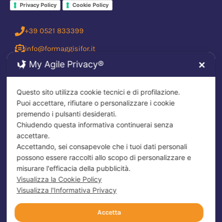
Privacy Policy
Cookie Policy
+39 0521 833399
info@formaggisifor.it
My Agile Privacy®
✕
Sifor_srl
SI.FOR. SRL Formaggi di Sicilia
Questo sito utilizza cookie tecnici e di profilazione.
Puoi accettare, rifiutare o personalizzare i cookie
SIFOR Formaggi Siciliani
premendo i pulsanti desiderati.
Chiudendo questa informativa continuerai senza
accettare.
Accettando, sei consapevole che i tuoi dati personali
possono essere raccolti allo scopo di personalizzare e
misurare l'efficacia della pubblicità.
Visualizza la Cookie Policy
Visualizza l'Informativa Privacy
Accetta